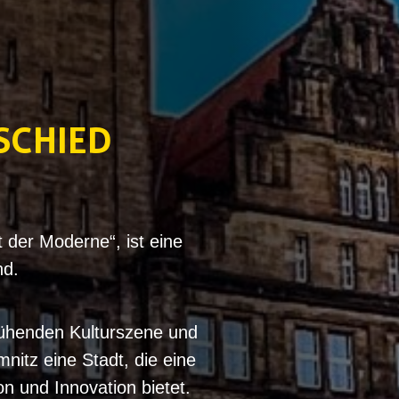
BSCHIED
 der Moderne“, ist eine
nd.
blühenden Kulturszene und
nitz eine Stadt, die eine
n und Innovation bietet.