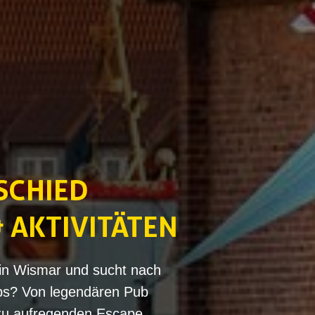
SCHIED
& AKTIVITÄTEN
 in Wismar und sucht nach
pps? Von legendären Pub
 zu aufregenden Escape