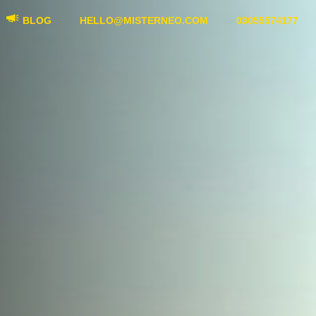
BLOG
HELLO@MISTERNEO.COM
03055574177