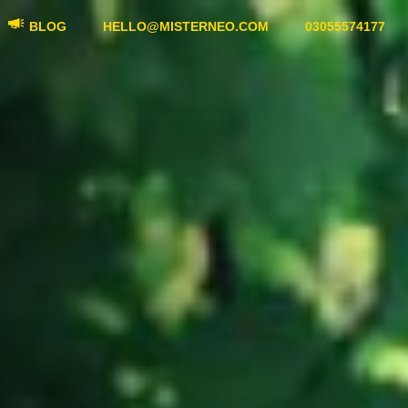
BLOG
HELLO@MISTERNEO.COM
03055574177