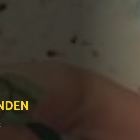
NDEN
: