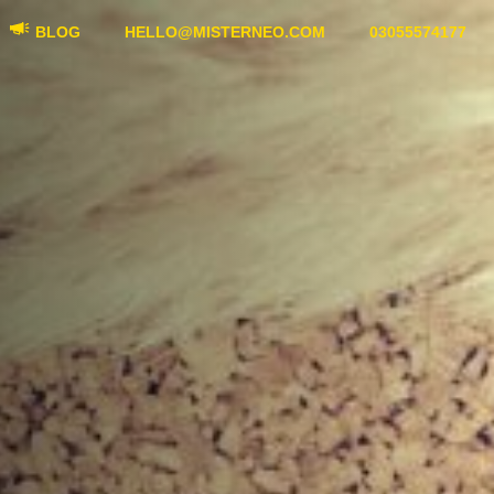
BLOG
HELLO@MISTERNEO.COM
03055574177