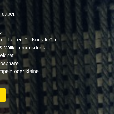
 dabei:
p
n erfahrene*n Künstler*in
 & Willkommensdrink
eignet
mosphäre
peln oder kleine