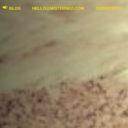
BLOG
HELLO@MISTERNEO.COM
03055574177