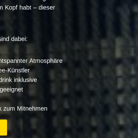
m Kopf habt – dieser
ind dabei:
ntspannter Atmosphäre
ee-Künstler
rink inklusive
 geeignet
k zum Mitnehmen