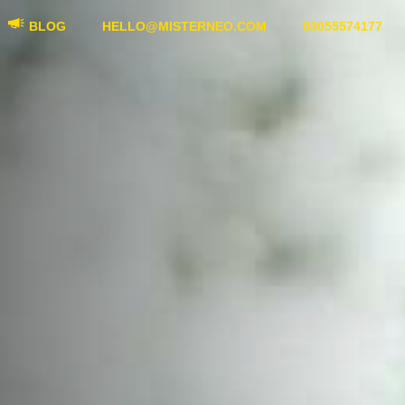
BLOG
HELLO@MISTERNEO.COM
03055574177