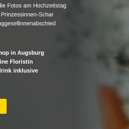
 die Fotos am Hochzeitstag
r Prinzessinnen-Schar
nggesellinnenabschied
hop in Augsburg
ne Floristin
rink inklusive