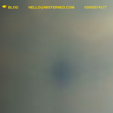
BLOG
HELLO@MISTERNEO.COM
03055574177