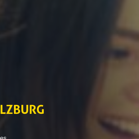
ALZBURG
ges