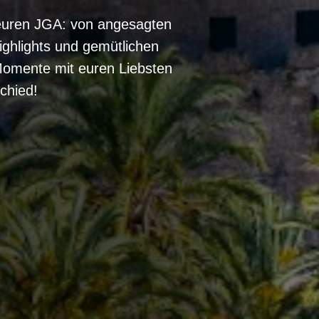
r euren JGA: von angesagten
ighlights und gemütlichen
Momente mit euren Liebsten
chied!