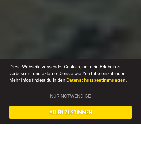
Diese Webseite verwendet Cookies, um dein Erlebnis zu
verbessern und externe Dienste wie YouTube einzubinden.
Mehr Infos findest du in den
Datenschutzbestimmungen
.
NUR NOTWENDIGE
*Leider bieten wir den Schmuckkurs nicht mehr an. Als kreative
Alternativen empfehlen wir euch den
Blumenkranz-
,
ALLEN ZUSTIMMEN
Makramee-
oder
Handlettering-
Workshop.