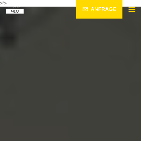
>">
ANFRAGE