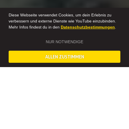
Diese Webseite verwendet Cookies, um dein Erlebnis zu
verbessern und externe Dienste wie YouTube einzubinden.
Mehr Infos findest du in den
Datenschutzbestimmungen
.
NUR NOTWENDIGE
*Leider bieten wir den Schmuckkurs nicht mehr an. Als kreative
Alternativen empfehlen wir euch den
Blumenkranz-
,
ALLEN ZUSTIMMEN
Makramee-
oder
Handlettering-
Workshop.
DAS ERWARTET EUCH BEIM SCHMUCK KURS IN
BIELEFELD