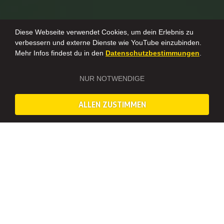
Diese Webseite verwendet Cookies, um dein Erlebnis zu
verbessern und externe Dienste wie YouTube einzubinden.
Mehr Infos findest du in den
Datenschutzbestimmungen
.
NUR NOTWENDIGE
ALLEN ZUSTIMMEN
SCHLAG DEN JUNGGESELLEN – XXL EDITION IN
MÜNCHEN – WAS DICH ERWARTET