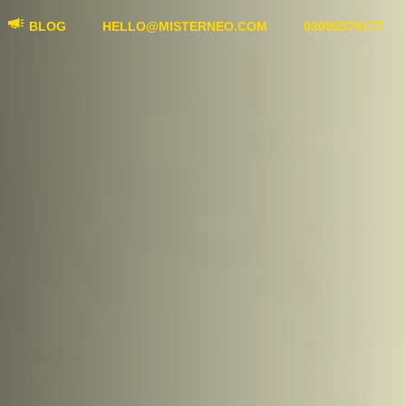
BLOG
HELLO@MISTERNEO.COM
03055574177