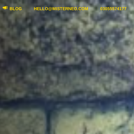
BLOG
HELLO@MISTERNEO.COM
03055574177