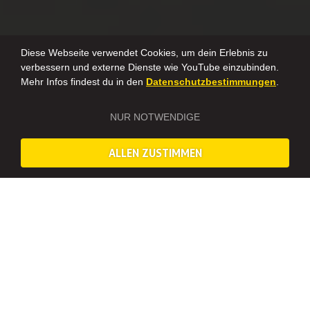
Diese Webseite verwendet Cookies, um dein Erlebnis zu
verbessern und externe Dienste wie YouTube einzubinden.
Mehr Infos findest du in den
Datenschutzbestimmungen
.
NUR NOTWENDIGE
*Leider können wir den Hochzeitsdeko Workshop nicht mehr
anbieten. Alternativ bieten wir euch folgende kreative Erlebnisse
an:
Blumenkranz binden
,
Makramee
– oder
Handlettering
-
ALLEN ZUSTIMMEN
Workshop.
KREATIVE BASTELEIEN FÜR EUREN JGA IN
BRAUNSCHWEIG