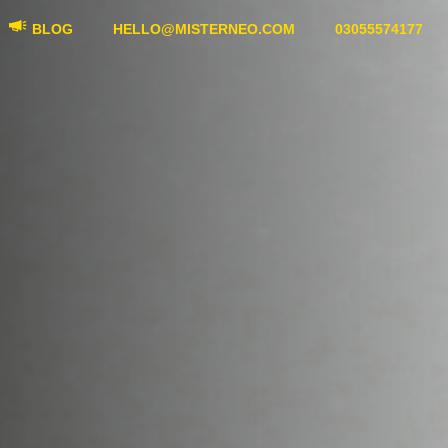
BLOG
HELLO@MISTERNEO.COM
03055574177