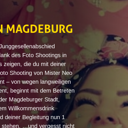
IN MAGDEBURG
Junggesellenabschied
dank des Foto Shootings in
zeigen, die du mit deiner
to Shooting von Mister Neo
ent – von wegen langweiligen
ent, beginnt mit dem Betreten
 der Magdeburger Stadt,
nem Willkommensdrink
nd deiner Begleitung nun 1
 stehen. …und vergesst nicht