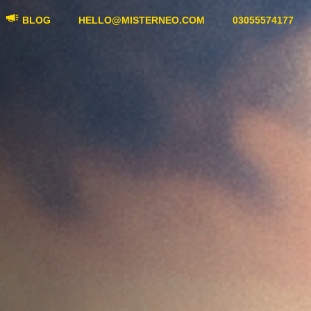
BLOG
HELLO@MISTERNEO.COM
03055574177