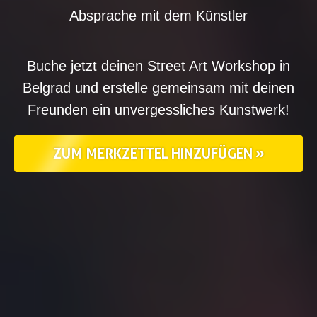
Absprache
mit
dem
Künstler
Buche
jetzt
deinen
Street
Art
Workshop
in
Belgrad
und
erstelle
gemeinsam
mit
deinen
Freunden
ein
unvergessliches
Kunstwerk!
ZUM MERKZETTEL HINZUFÜGEN »