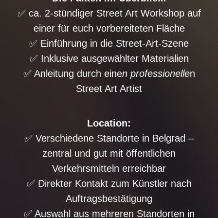
✅
ca.
2-
stündiger
Street
Art
Workshop
auf
einer
für
euch
vorbereiteten
Fläche
✅
Einführung
in
die
Street-
Art-
Szene
✅
Inklusive
ausgewählter
Materialien
✅
Anleitung
durch
eine
n
professionelle
n
Street
Art
Artist
Location:
✅
Verschiedene
Standorte
in
Belgrad –
zentral
und
gut
mit
öffentlichen
Verkehrsmitteln
erreichbar
✅
Direkter
Kontakt
zum
Künstler
nach
Auftragsbestätigung
✅
Auswahl
aus
mehreren
Standorten
in