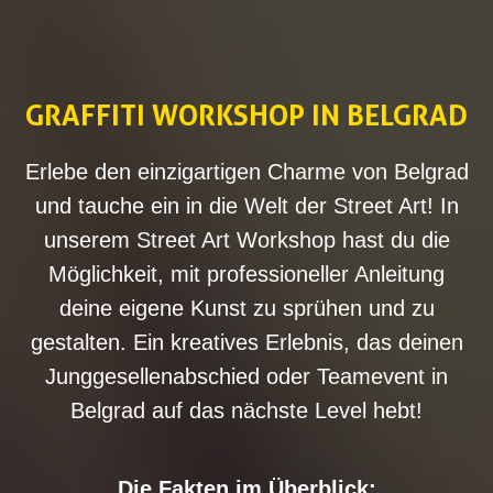
GRAFFITI WORKSHOP IN BELGRAD
Erlebe
den
einzigartigen
Charme
von
Belgrad
und
tauche
ein
in
die
Welt
der
Street
Art!
In
unserem
Street
Art
Workshop
hast
du
die
Möglichkeit,
mit
professioneller
Anleitung
deine
eigene
Kunst
zu
sprühen
und
zu
gestalten.
Ein
kreatives
Erlebnis,
das
deinen
Junggesellenabschied
oder
Teamevent
in
Belgrad
auf
das
nächste
Level
hebt!
Die
Fakten
im
Überblick: