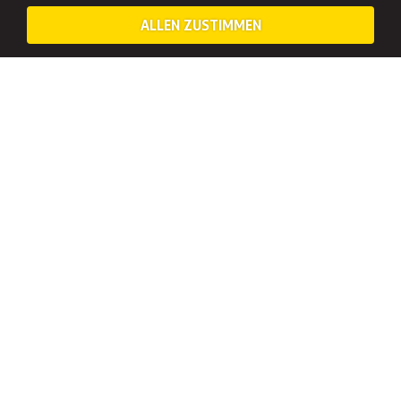
ALLEN ZUSTIMMEN
DAS ERWARTET EUCH BEIM AXTWERFEN IN
BRATISLAVA