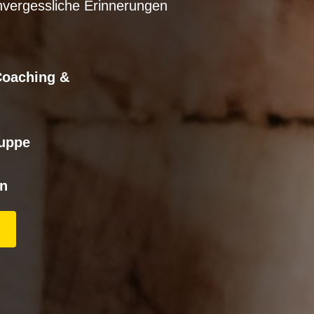
unvergessliche Erinnerungen
 Coaching &
ruppe
en