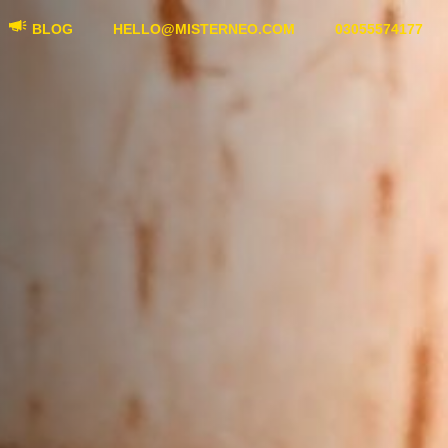
BLOG
HELLO@MISTERNEO.COM
03055574177