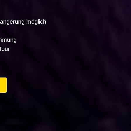
längerung möglich
immung
Tour