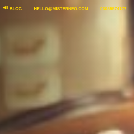
BLOG
HELLO@MISTERNEO.COM
03055574177