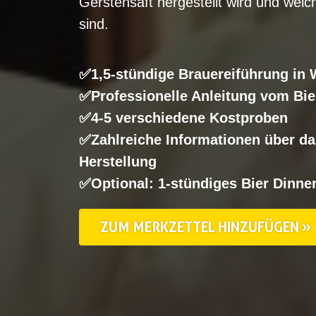
Gerstensaft hergestellt wird und welc
sind.
✅1,5-stündige Brauereiführung in 
✅Professionelle Anleitung vom Bie
✅4-5 verschiedene Kostproben
✅Zahlreiche Informationen über da
Herstellung
✅Optional: 1-stündiges Bier Dinne
ZUM MERKZETTEL HINZUFÜGEN »