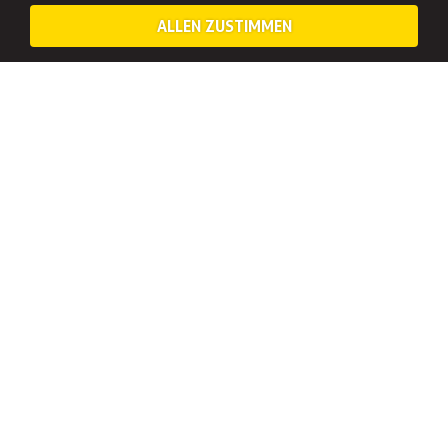
ALLEN ZUSTIMMEN
GIN TASTING ROSTOCK: GIN TASTING AM JGA-
WOCHENENDE