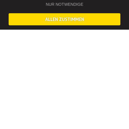
NUR NOTWENDIGE
ALLEN ZUSTIMMEN
HUMMER MIETEN IN NÜRNBERG – DER WEG IST
DAS ZIEL