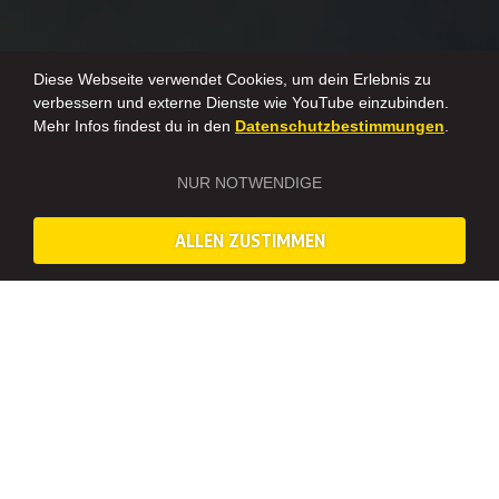
Diese Webseite verwendet Cookies, um dein Erlebnis zu
verbessern und externe Dienste wie YouTube einzubinden.
Mehr Infos findest du in den
Datenschutzbestimmungen
.
NUR NOTWENDIGE
*Leider bieten wir den Schokoladen-Workshop nicht mehr an.
Für ein alternatives kulinarisches Erlebnis, schaut gern bei der
kulinarischen Stadtführung
vorbei, oder entscheidet euch für
ALLEN ZUSTIMMEN
eine Verkostung:
Gin
,
Wein
,
Rum
,
Whisky
oder
Craft Beer
.
Das erwartet dich beim zarten JGA
SCHOKOLADE SELBST MACHEN IN LEIPZIG