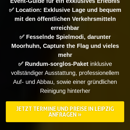
Event-Guide für ein exklusives Erlebnis
✅ Location: Exklusive Lage und bequem
mit den öffentlichen Verkehrsmitteln
erreichbar
✅ Fesselnde Spielmodi, darunter
Moorhuhn, Capture the Flag und vieles
mehr
✅ Rundum-sorglos-Paket
inklusive
vollständiger Ausstattung, professionellem
Auf- und Abbau, sowie einer gründlichen
Reinigung hinterher
JETZT TERMINE UND PREISE IN LEIPZIG
ANFRAGEN »