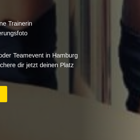
ne Trainerin
rungsfoto
 oder Teamevent in Hamburg
here dir jetzt deinen Platz