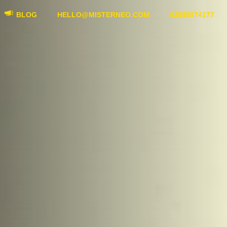
BLOG
HELLO@MISTERNEO.COM
03055574177