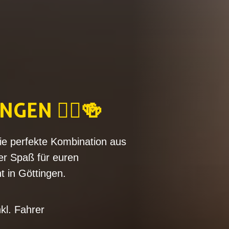
GEN 🚴‍♂️🍻
ie perfekte Kombination aus
ger Spaß für euren
 in Göttingen.
kl. Fahrer