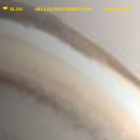
BLOG
HELLO@MISTERNEO.COM
03055574177