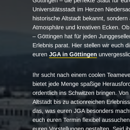
Göttingen – die perfekte Stadt für e
Universitätsstadt im Herzen Niedersach
historische Altstadt bekannt, sondern 
Atmosphäre und kreativen Ecken. Ob 
– Göttingen hat für jeden Junggesel
Erlebnis parat. Hier stellen wir euch d
euren
JGA in Göttingen
unvergessli
Ihr sucht nach einem coolen Teameve
bietet jede Menge spaßige Herausfor
ordentlich ins Schwitzen bringen. Von
Altstadt bis zu actionreichen Erlebnis
das, was euren JGA besonders macht.
euch euren Termin flexibel aussuche
euren Vorstellungen gestalten. Seid ih