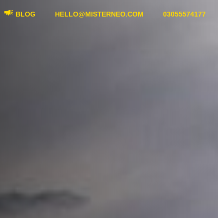
BLOG
HELLO@MISTERNEO.COM
03055574177