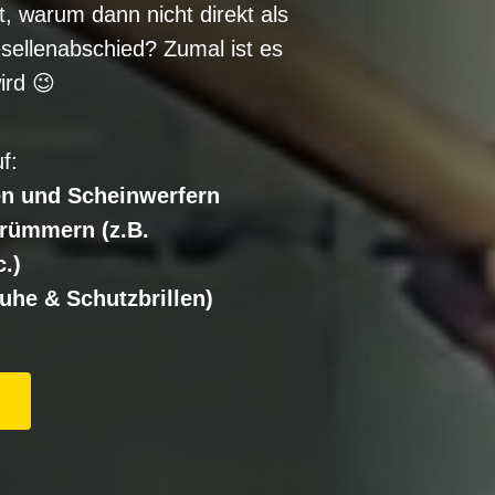
, warum dann nicht direkt als
ellenabschied? Zumal ist es
ird 😉
f:
en und Scheinwerfern
rümmern (z.B.
.)
he & Schutzbrillen)