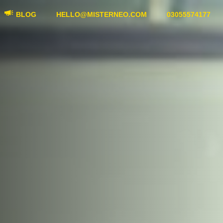
BLOG
HELLO@MISTERNEO.COM
03055574177