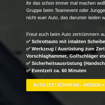
ihr das schon immer mal machen wollt
Gruppe beim Teamevent oder Jungges
nicht euer Auto, das darunter leiden w
Freut euch beim Auto zertrümmern au
✅ Schrottauto mit intakten Scheib
✅ Werkzeug / Ausrüstung zum Zert
Vorschlaghammer, Golfschläger etc
✅ Sicherheitsausrüstung (Handschu
✅ Eventzeit ca. 60 Minuten
AUTO ZERTRÜMMERN – MERKEN »