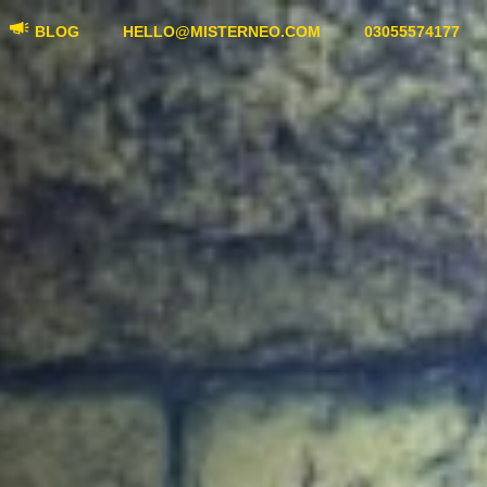
BLOG
HELLO@MISTERNEO.COM
03055574177