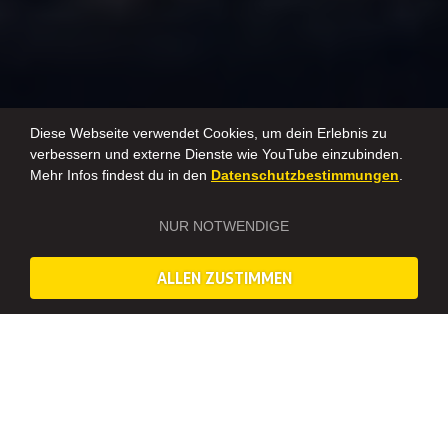
Diese Webseite verwendet Cookies, um dein Erlebnis zu
verbessern und externe Dienste wie YouTube einzubinden.
Mehr Infos findest du in den
Datenschutzbestimmungen
.
NUR NOTWENDIGE
*Leider bieten wir die Absinth-Verkostung nicht mehr an.
Alternativ könnt ihr wählen aus der Vielzahl anderer
Verkostungen:
Gin
,
Wein
,
Rum
,
Whisky
oder
Craft Beer
. Oder
ALLEN ZUSTIMMEN
probiert euch direkt aus beim
Cocktailkurs
.
Absinth Tasting
DIE „GRÜNE FEE“ IN ESSEN