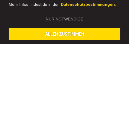
Mehr Infos findest du in den
Datenschutzbestimmungen
.
NUR NOTWENDIGE
ALLEN ZUSTIMMEN
Dieses Erlebnis ist deaktiviert und wird nicht mehr angeboten.
Dortmund
SCHÖNSCHREIBEN FÜR ERWACHSENE BEIM
HANDLETTERING