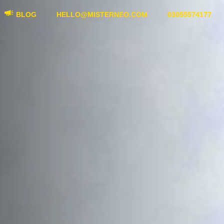
BLOG
HELLO@MISTERNEO.COM
03055574177