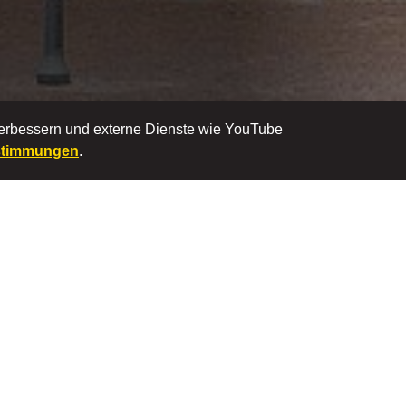
verbessern und externe Dienste wie YouTube
stimmungen
.
Erlebnis Touren in Recklinghausen