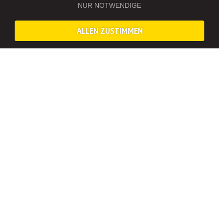
NUR NOTWENDIGE
ALLEN ZUSTIMMEN
Erlebnis Touren in Memmingen
Ob Rätsel, Tasting oder Team-Challenges – diese Touren führen
euch durch die Stadt und machen jeden Stopp zum Erlebnis.
Ideal für JGA, Geburtstage und Gruppen, die Lust auf
Abwechslung haben.