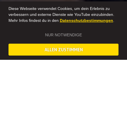
Diese Webseite verwendet Cookies, um dein Erlebnis zu
verbessern und externe Dienste wie YouTube einzubinden.
Mehr Infos findest du in den
Datenschutzbestimmungen
.
NUR NOTWENDIGE
ALLEN ZUSTIMMEN
Erlebnis Touren in Esslingen
Ob Rätsel, Tasting oder Team-Challenges – diese Touren führen
euch durch die Stadt und machen jeden Stopp zum Erlebnis.